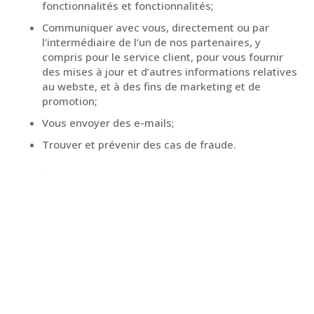
fonctionnalités et fonctionnalités;
Communiquer avec vous, directement ou par
l’intermédiaire de l’un de nos partenaires, y
compris pour le service client, pour vous fournir
des mises à jour et d’autres informations relatives
au webste, et à des fins de marketing et de
promotion;
Vous envoyer des e-mails;
Trouver et prévenir des cas de fraude.
Fichiers journaux
BRS Express Inc. suit une procédure standard
d’utilisation des fichiers journaux. Ces fichiers
enregistrent les visiteurs lorsqu’ils visitent des sites
Web. Toutes les sociétés d’hébergement font cela et
font partie de l’analyse des services d’hébergement. Les
informations collectées par les fichiers journaux
comprennent les adresses de protocole Internet (IP), le
type de navigateur, le fournisseur d’accès Internet (FAI),